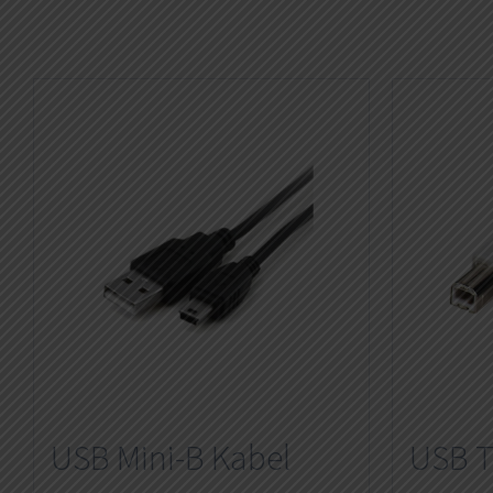
USB Mini-B Kabel
USB T