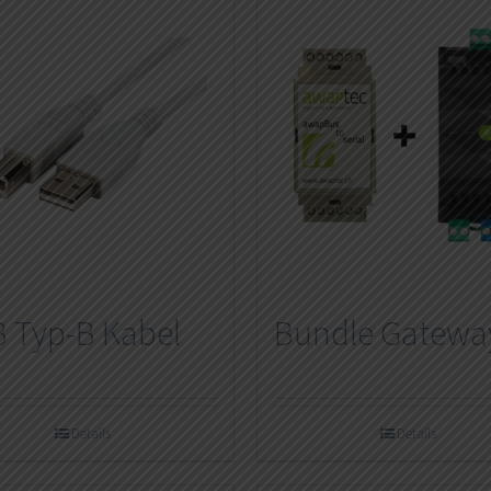
 Typ-B Kabel
Bundle Gatewa
Details
Details