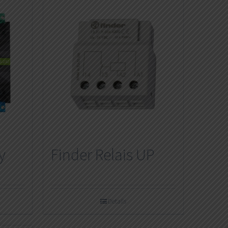
y
Finder Relais UP
Details