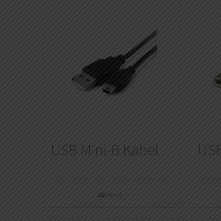
USB Mini-B Kabel
USB
Details