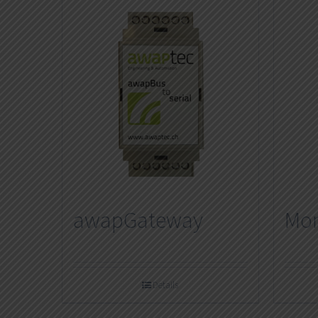
awapGateway
Mo
Details