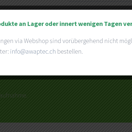
odukte an Lager oder innert wenigen Tagen ve
ungen via Webshop sind vorübergehend nicht mögl
ter:
info@awaptec.ch
bestellen.
e kostenlose
ktaufnahme.