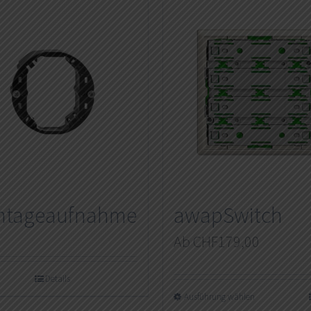
ntageaufnahme
awapSwitch
Ab
CHF
179,00
Details
Ausführung wählen