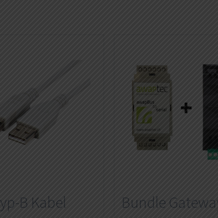
yp-B Kabel
Bundle Gatewa