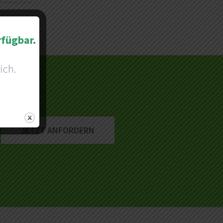
rfügbar.
ich.
JETZT ANFORDERN