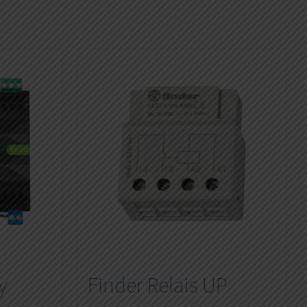
y
Finder Relais UP