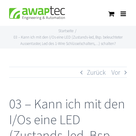
Skip
to
content
Startseite
/
03 – Kann ich mit den I/Os eine LED (Zustands-led, Bsp. beleuchteter
Aussentaster, Led des 1-Wire Schlüsselschalters,…) schalten?
Zurück
Vor
03 – Kann ich mit den
I/Os eine LED
(Zustands-led, Bsp.