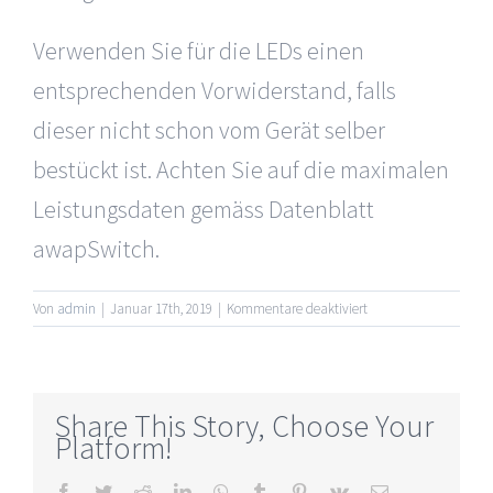
Verwenden Sie für die LEDs einen
entsprechenden Vorwiderstand, falls
dieser nicht schon vom Gerät selber
bestückt ist. Achten Sie auf die maximalen
Leistungsdaten gemäss Datenblatt
awapSwitch.
für
Von
admin
|
Januar 17th, 2019
|
Kommentare deaktiviert
03
–
Kann
ich
Share This Story, Choose Your
mit
Platform!
den
I/Os
Facebook
Twitter
Reddit
LinkedIn
WhatsApp
Tumblr
Pinterest
Vk
E-
eine