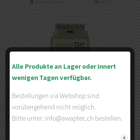
Ausführung wählen
Details
Alle Produkte an Lager oder innert
wenigen Tagen verfügbar.
Bestellungen via Webshop sind
vorübergehend nicht möglich.
awapGateway
Bitte unter:
info@awaptec.ch
bestellen.