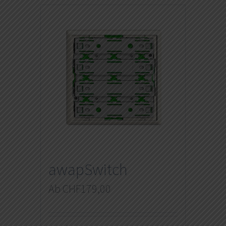
awapSwitch
Ab
CHF
179,00