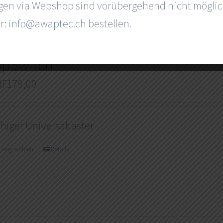
gen via Webshop sind vorübergehend nicht möglic
r:
info@awaptec.ch
bestellen.
pSwitch
HF
179,00
higer Universaltaster
hrung wählen
Details