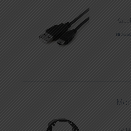
Kabe
Detail
Mon
UP-Mo