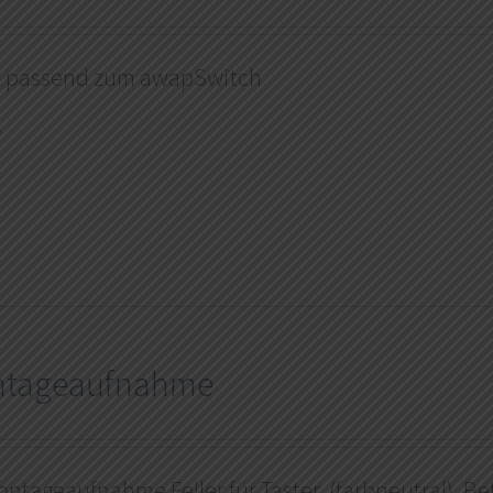
l passend zum awapSwitch
s
tageaufnahme
ntageaufnahme Feller für Taster, (farbneutral), B