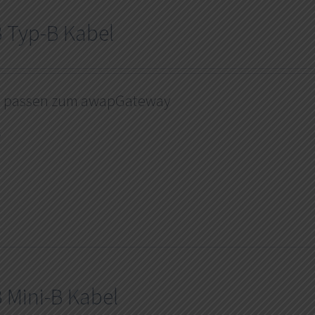
 Typ-B Kabel
l passen zum awapGateway
s
 Mini-B Kabel