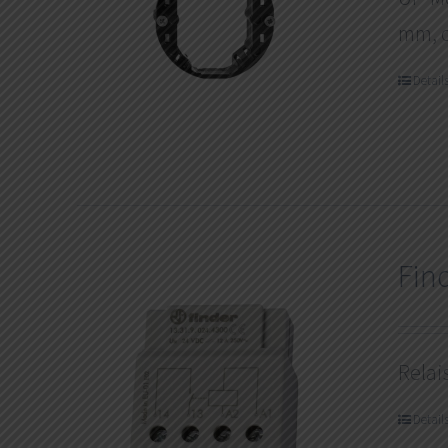
mm, o
Detail
Fin
Relai
Detail