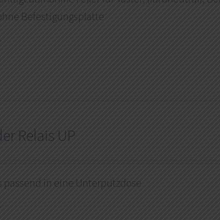
hne Befestigungsplatte
s
der Relais UP
s passend in eine Unterputzdose
s