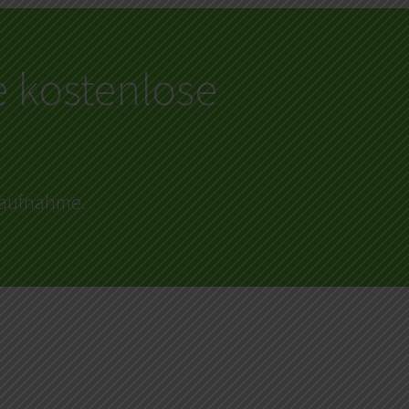
e kostenlose
ktaufnahme.