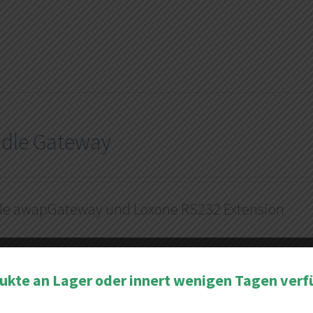
dle Gateway
le awapGateway und Loxone RS232 Extension
s
dukte an Lager oder innert wenigen Tagen verf