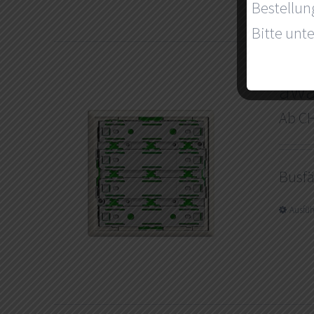
Bestellun
Bitte unte
awa
Ab
C
Busfä
Ausfü