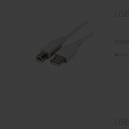
USB
Kabe
Detail
USB