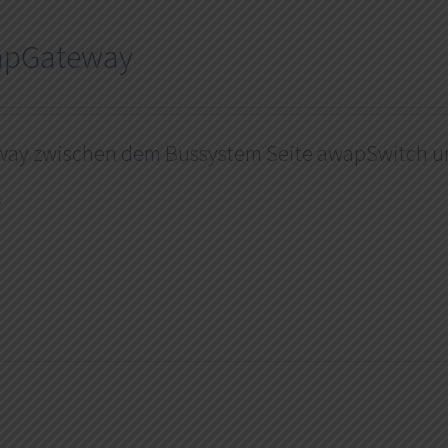
apGateway
way zwischen dem Bussystem Seite awapSwitch u
s