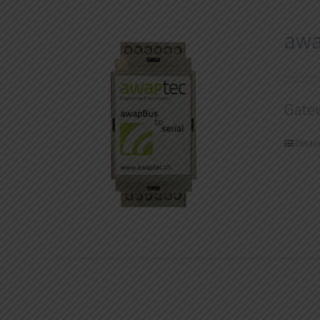
aw
Gate
Detail