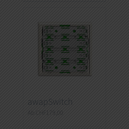
awapSwitch
Ab
CHF
179,00