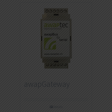
awapGateway
Details