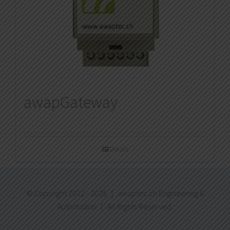
awapGateway
Details
© Copyright 2012 -
2026 | awaptec.ch
Engineering &
Automation
| All Rights Reserved