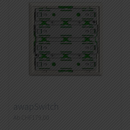
awapSwitch
Ab
CHF
179,00