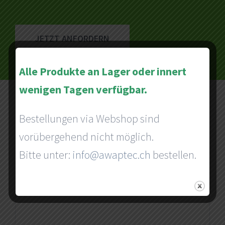
JETZT ANFORDERN
Alle Produkte an Lager oder innert
wenigen Tagen verfügbar.
Bestellungen via Webshop sind
vorübergehend nicht möglich.
Bitte unter:
info@awaptec.ch
bestellen.