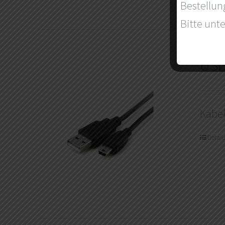
Bestellun
Bitte unte
USB
Kabe
Detail