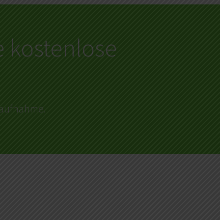
e kostenlose
ktaufnahme.