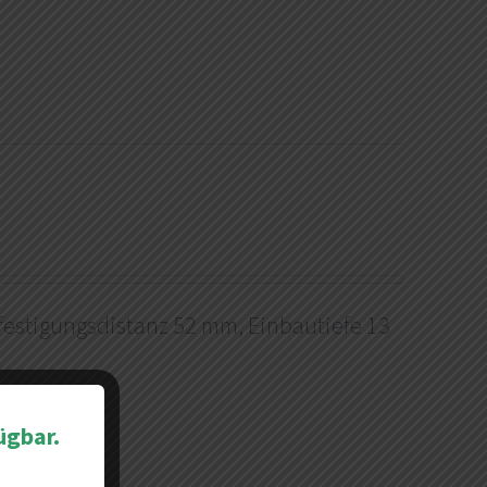
efestigungsdistanz 52 mm, Einbautiefe 13
ügbar.