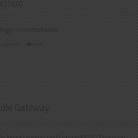
HF
179,00
higer Universaltaster
hrung wählen
Details
dle Gateway
le awapGateway und Loxone RS232 Extension