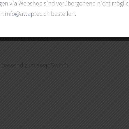
gen via Webshop sind vorübergehend nicht möglic
r:
info@awaptec.ch
bestellen.
 Mini-B Kabel
l passend zum awapSwitch
s