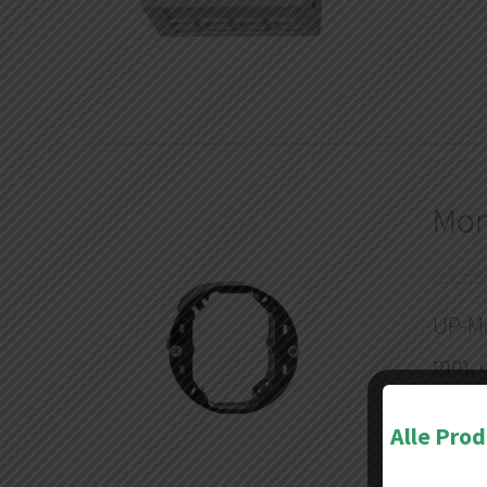
Mon
UP-Mo
mm, o
Detail
Alle Pro