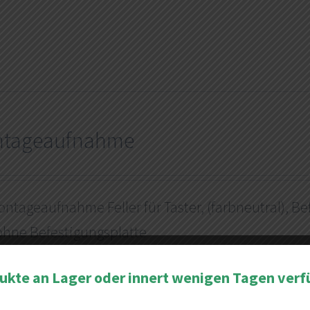
tageaufnahme
ntageaufnahme Feller für Taster, (farbneutral), B
hne Befestigungsplatte
s
dukte an Lager oder innert wenigen Tagen verf