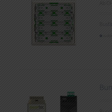
Ab
C
Busfä
Ausfü
Bun
Bund