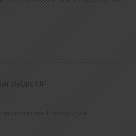
s
der Relais UP
s passend in eine Unterputzdose
s