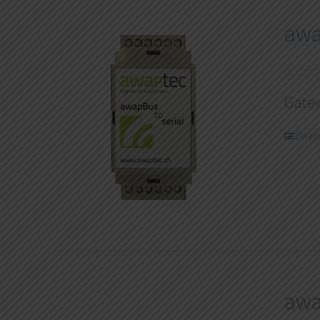
aw
Gate
Detail
awa