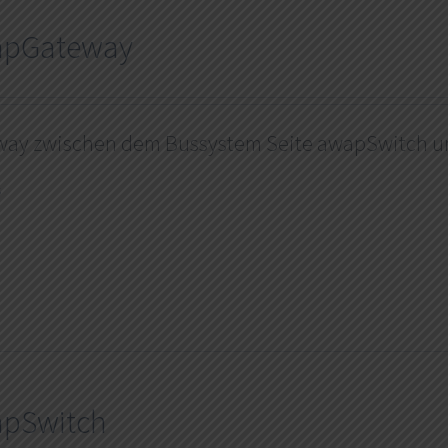
apGateway
way zwischen dem Bussystem Seite awapSwitch u
s
pSwitch