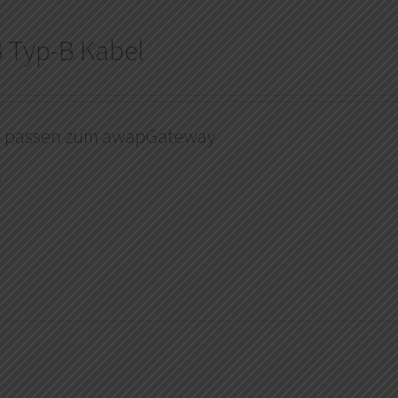
 Typ-B Kabel
l passen zum awapGateway
s