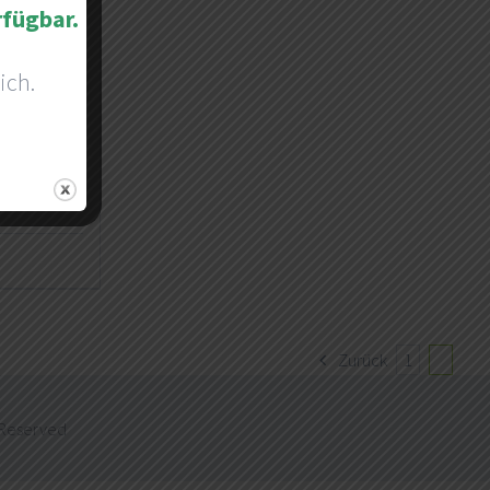
rfügbar.
ich.
l
Zurück
1
2
 Reserved