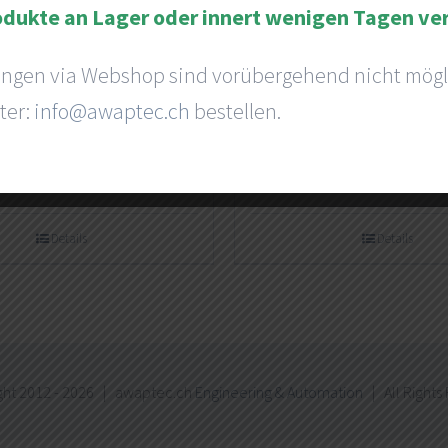
odukte an Lager oder innert wenigen Tagen ve
ungen via Webshop sind vorübergehend nicht mögl
ter:
info@awaptec.ch
bestellen.
ini-B Kabel
USB Typ-B Kabe
Details
Details
ht 2012 -
2026 | awaptec.ch
Engineering & Automation
| All Rights