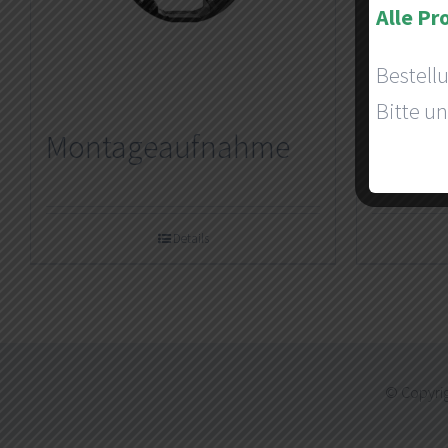
Alle Pr
Bestell
Bitte un
Montageaufnahme
USB M
Details
© Copyrig