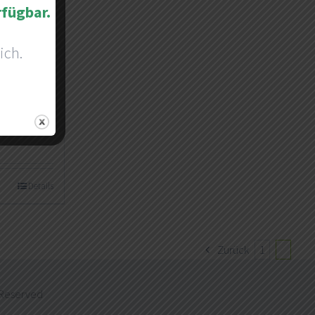
rfügbar.
ich.
Details
Zurück
1
2
 Reserved