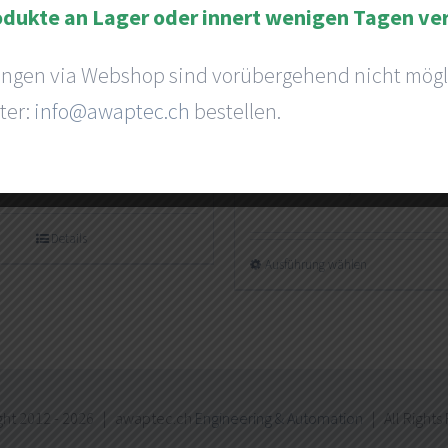
odukte an Lager oder innert wenigen Tagen ve
ungen via Webshop sind vorübergehend nicht mögl
ter:
info@awaptec.ch
bestellen.
ageaufnahme
awapSwitch
Ab
CHF
179,00
Details
Ausführung wählen
ht 2012 -
2026 | awaptec.ch
Engineering & Automation
| All Rights