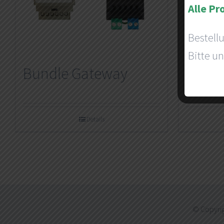
Alle Pr
Bestell
Bitte un
Bundle Gateway
Mont
Details
© Copyrig