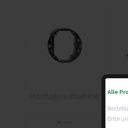
Alle Pr
Montageaufnahme
USB
Bestell
Bitte un
Details