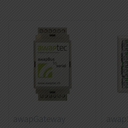
awapGateway
awap