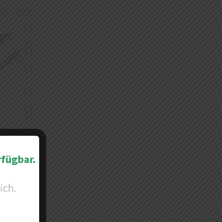
rfügbar.
l
ich.