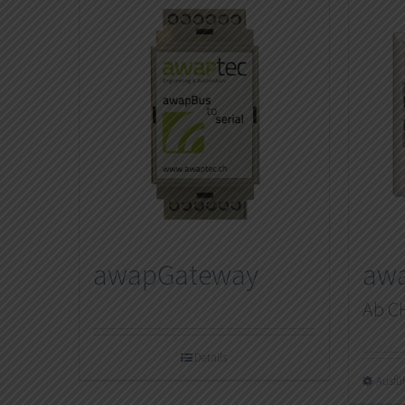
awapGateway
awa
Ab
C
Details
Ausfü