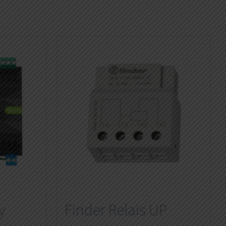
y
Finder Relais UP