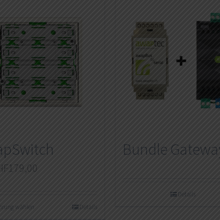
pSwitch
Bundle Gatewa
HF
179,00
Details
hrung wählen
Details