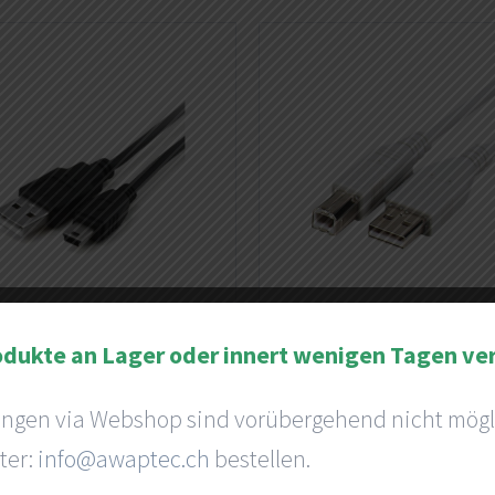
odukte an Lager oder innert wenigen Tagen ve
 Mini-B Kabel
USB Typ-B Kabe
ungen via Webshop sind vorübergehend nicht mögl
ter:
info@awaptec.ch
bestellen.
Details
Details