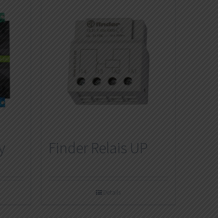
y
Finder Relais UP
Details