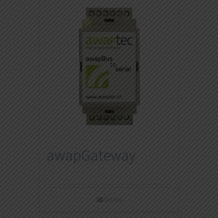
awapGateway
Details