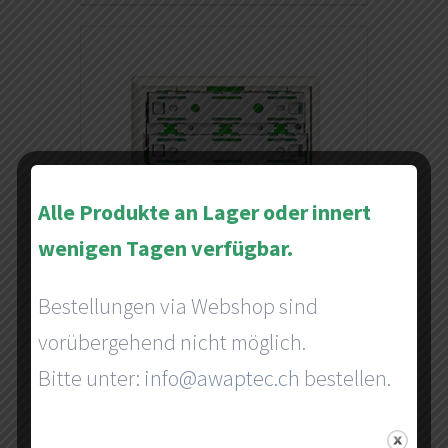
Alle Produkte an Lager oder innert
wenigen Tagen verfügbar.
Bestellungen via Webshop sind
vorübergehend nicht möglich.
awapSwitch
Bitte unter:
info@awaptec.ch
bestellen.
Ab
CHF
179,00